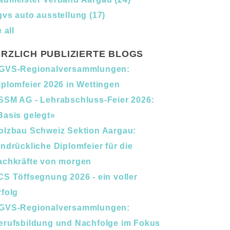
gvs auto ausstellung
(17)
 all
RZLICH PUBLIZIERTE BLOGS
GVS-Regionalversammlungen:
iplomfeier 2026 in Wettingen
SSM AG - Lehrabschluss-Feier 2026:
Basis gelegt»
olzbau Schweiz Sektion Aargau:
indrückliche Diplomfeier für die
achkräfte von morgen
CS Töffsegnung 2026 - ein voller
rfolg
GVS-Regionalversammlungen:
erufsbildung und Nachfolge im Fokus