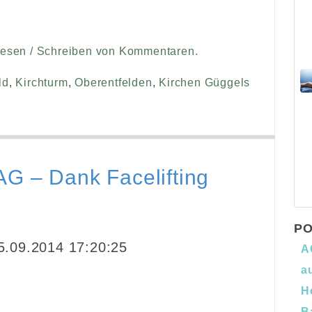
Lesen / Schreiben von Kommentaren.
ld
,
Kirchturm
,
Oberentfelden
,
Kirchen Güggels
G – Dank Facelifting
PO
.09.2014 17:20:25
A
a
H
B