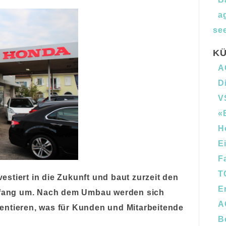
a
see
KÜ
A
D
V
«
H
E
F
T
stiert in die Zukunft und baut zurzeit den
E
fang um. Nach dem Umbau werden sich
A
entieren, was für Kunden und Mitarbeitende
B