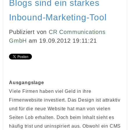
Blogs sind ein starkes
INBOUND MARKETING
Inbound-Marketing-Tool
MEDIENARBEIT
Publiziert von
CR Communications
PR
GmbH
am 19.09.2012 19:11:21
GHOSTWRITING
EVENTS
VIDEOPRODUKTION
Ausgangslage
KUNDEN
Viele Firmen haben viel Geld in ihre
Firmenwebsite investiert. Das Design ist attraktiv
KONTAKT
und für die neue Website hat man von vielen
Seiten Lob erhalten. Doch beim Inhalt sieht es
häufig trist und uninspiriert aus. Obwohl ein CMS