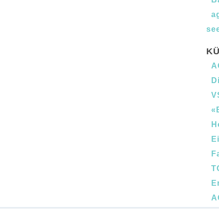
a
see
KÜ
A
D
V
«
H
E
F
T
E
A
B