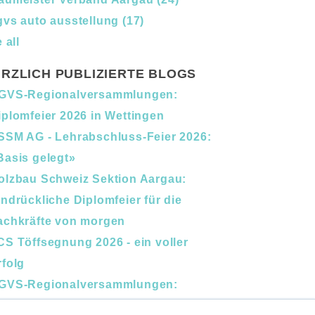
gvs auto ausstellung
(17)
 all
RZLICH PUBLIZIERTE BLOGS
GVS-Regionalversammlungen:
iplomfeier 2026 in Wettingen
SSM AG - Lehrabschluss-Feier 2026:
Basis gelegt»
olzbau Schweiz Sektion Aargau:
indrückliche Diplomfeier für die
achkräfte von morgen
CS Töffsegnung 2026 - ein voller
rfolg
GVS-Regionalversammlungen:
erufsbildung und Nachfolge im Fokus