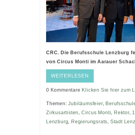
CRC. Die Berufsschule Lenzburg fei
von Circus Monti im Aarauer Schac
WEITERLESEN
0 Kommentare
Klicken Sie hier zum 
Themen:
Jubiläumsfeier
,
Berufsschul
Zirkusartisten
,
Circus Monti
,
Rektor
,
1
Lenzburg
,
Regierungsrats
,
Stadt Len