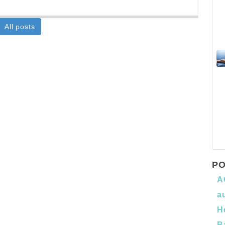
All posts
PO
A
a
H
B