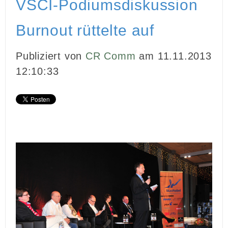
VSCI-Podiumsdiskussion
INBOUND MARKETING
Burnout rüttelte auf
MEDIENARBEIT
Publiziert von
CR Comm
am 11.11.2013
PR
12:10:33
GHOSTWRITING
EVENTS
VIDEOPRODUKTION
KUNDEN
KONTAKT