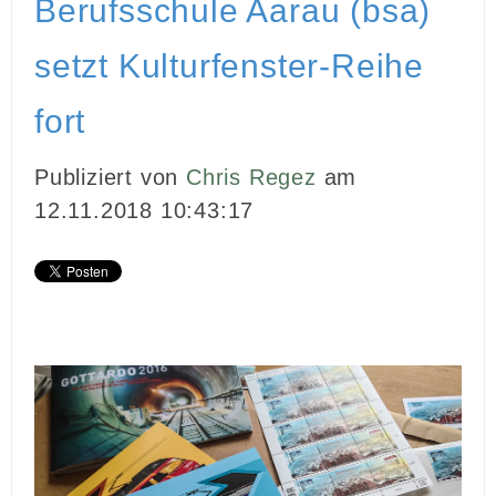
Berufsschule Aarau (bsa)
INBOUND MARKETING
setzt Kulturfenster-Reihe
MEDIENARBEIT
fort
PR
Publiziert von
Chris Regez
am
GHOSTWRITING
12.11.2018 10:43:17
EVENTS
VIDEOPRODUKTION
KUNDEN
KONTAKT