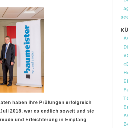
a
see
KÜ
A
D
V
«
H
E
F
T
aten haben ihre Prüfungen erfolgreich
E
uli 2018, war es endlich soweit und sie
A
Freude und Erleichterung in Empfang
B