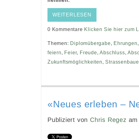
nehmen.
WEITERLESEN
0 Kommentare
Klicken Sie hier zum 
Themen:
Diplomübergabe
,
Ehrungen
feiern
,
Feier
,
Freude
,
Abschluss
,
Abso
Zukunftsmöglichkeiten
,
Strassenbaue
«Neues erleben – N
Publiziert von
Chris Regez
am 