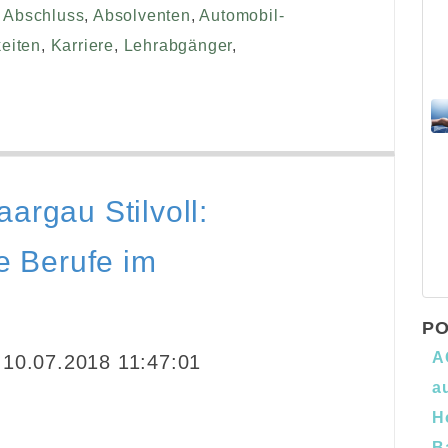
,
Abschluss
,
Absolventen
,
Automobil-
eiten
,
Karriere
,
Lehrabgänger
,
argau Stilvoll:
ie Berufe im
PO
A
10.07.2018 11:47:01
a
H
B