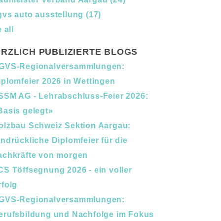
gvs auto ausstellung
(17)
 all
RZLICH PUBLIZIERTE BLOGS
GVS-Regionalversammlungen:
iplomfeier 2026 in Wettingen
SSM AG - Lehrabschluss-Feier 2026:
Basis gelegt»
olzbau Schweiz Sektion Aargau:
indrückliche Diplomfeier für die
achkräfte von morgen
CS Töffsegnung 2026 - ein voller
rfolg
GVS-Regionalversammlungen:
erufsbildung und Nachfolge im Fokus