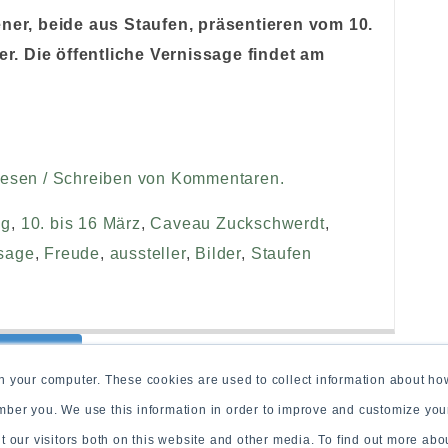
ener, beide aus Staufen, präsentieren vom 10.
er. Die öffentliche Vernissage findet am
Lesen / Schreiben von Kommentaren.
ng
,
10. bis 16 März
,
Caveau Zuckschwerdt
,
sage
,
Freude
,
aussteller
,
Bilder
,
Staufen
All posts
n your computer. These cookies are used to collect information about how
mber you. We use this information in order to improve and customize yo
ut our visitors both on this website and other media. To find out more ab