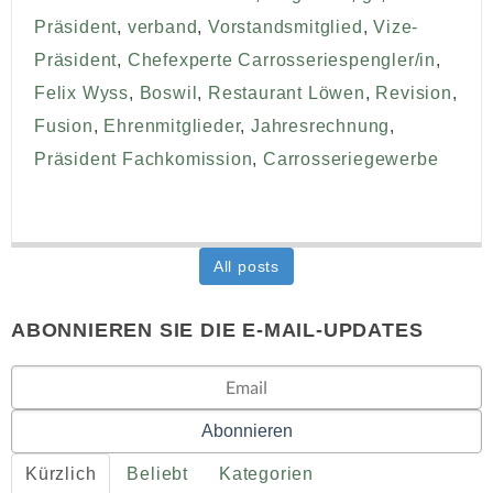
Präsident
,
verband
,
Vorstandsmitglied
,
Vize-
Präsident
,
Chefexperte Carrosseriespengler/in
,
Felix Wyss
,
Boswil
,
Restaurant Löwen
,
Revision
,
Fusion
,
Ehrenmitglieder
,
Jahresrechnung
,
Präsident Fachkomission
,
Carrosseriegewerbe
All posts
ABONNIEREN SIE DIE E-MAIL-UPDATES
Kürzlich
Beliebt
Kategorien