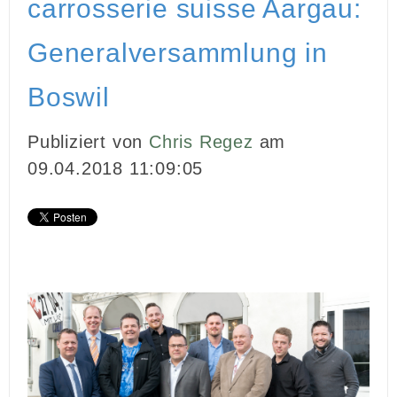
carrosserie suisse Aargau:
INBOUND MARKETING
Generalversammlung in
MEDIENARBEIT
Boswil
PR
Publiziert von
Chris Regez
am
GHOSTWRITING
09.04.2018 11:09:05
EVENTS
VIDEOPRODUKTION
KUNDEN
KONTAKT