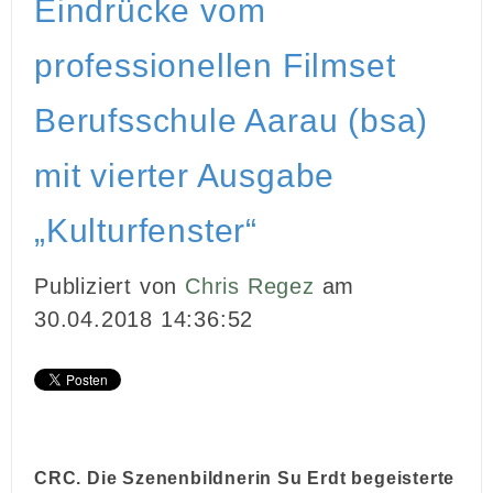
Eindrücke vom
INBOUND MARKETING
professionellen Filmset
MEDIENARBEIT
Berufsschule Aarau (bsa)
PR
mit vierter Ausgabe
GHOSTWRITING
„Kulturfenster“
EVENTS
Publiziert von
Chris Regez
am
VIDEOPRODUKTION
30.04.2018 14:36:52
KUNDEN
KONTAKT
CRC. Die Szenenbildnerin Su Erdt begeisterte