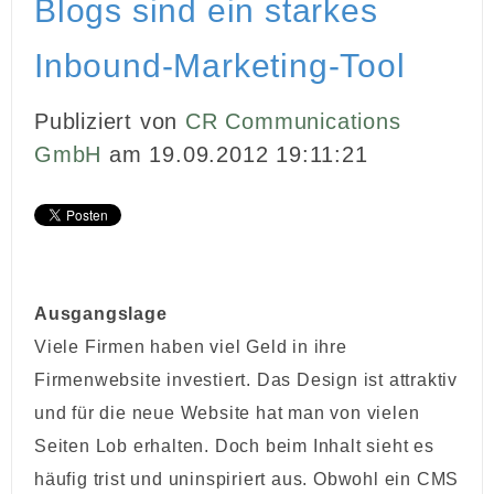
Blogs sind ein starkes
INBOUND MARKETING
Inbound-Marketing-Tool
MEDIENARBEIT
Publiziert von
CR Communications
PR
GmbH
am 19.09.2012 19:11:21
GHOSTWRITING
EVENTS
VIDEOPRODUKTION
Ausgangslage
KUNDEN
Viele Firmen haben viel Geld in ihre
Firmenwebsite investiert. Das Design ist attraktiv
KONTAKT
und für die neue Website hat man von vielen
Seiten Lob erhalten. Doch beim Inhalt sieht es
häufig trist und uninspiriert aus. Obwohl ein CMS