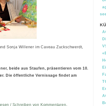
a
see
KÜ
A
D
V
 und Sonja Willener im Caveau Zuckschwerdt,
«
H
E
ener, beide aus Staufen, präsentieren vom 10.
F
er. Die öffentliche Vernissage findet am
T
E
A
B
Lesen / Schreiben von Kommentaren.