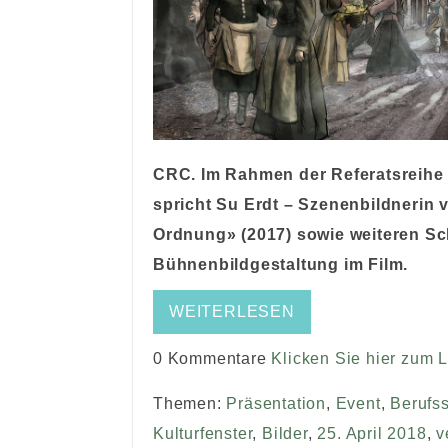
CRC. Im Rahmen der Referatsreih
spricht Su Erdt – Szenenbildnerin v
Ordnung» (2017) sowie weiteren Sch
Bühnenbildgestaltung im Film.
WEITERLESEN
0 Kommentare
Klicken Sie hier zum 
Themen:
Präsentation
,
Event
,
Berufs
Kulturfenster
,
Bilder
,
25. April 2018
,
v