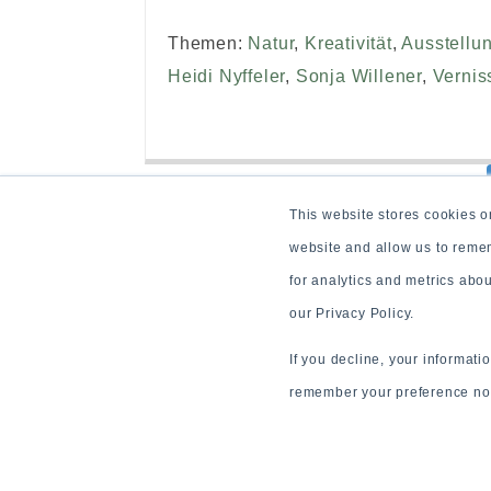
Themen:
Natur
,
Kreativität
,
Ausstellu
Heidi Nyffeler
,
Sonja Willener
,
Vernis
This website stores cookies o
website and allow us to reme
for analytics and metrics abo
our Privacy Policy.
If you decline, your informati
remember your preference not