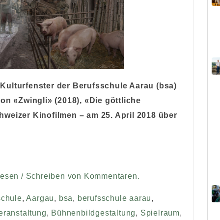
e
Kulturfenster
der Berufsschule Aarau (
bsa
)
on «Zwingli» (2018), «Die göttliche
weizer Kinofilmen – am 25. April 2018 über
Lesen / Schreiben von Kommentaren.
schule
,
Aargau
,
bsa
,
berufsschule aarau
,
eranstaltung
,
Bühnenbildgestaltung
,
Spielraum
,