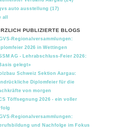
gvs auto ausstellung
(17)
 all
RZLICH PUBLIZIERTE BLOGS
GVS-Regionalversammlungen:
iplomfeier 2026 in Wettingen
SSM AG - Lehrabschluss-Feier 2026:
Basis gelegt»
olzbau Schweiz Sektion Aargau:
indrückliche Diplomfeier für die
achkräfte von morgen
CS Töffsegnung 2026 - ein voller
rfolg
GVS-Regionalversammlungen:
erufsbildung und Nachfolge im Fokus