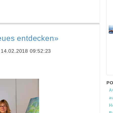
eues entdecken»
14.02.2018 09:52:23
PO
A
a
H
B