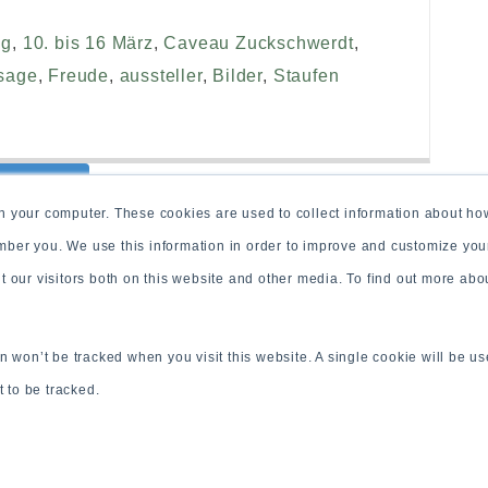
ng
,
10. bis 16 März
,
Caveau Zuckschwerdt
,
sage
,
Freude
,
aussteller
,
Bilder
,
Staufen
All posts
n your computer. These cookies are used to collect information about how
mber you. We use this information in order to improve and customize yo
ut our visitors both on this website and other media. To find out more ab
on won’t be tracked when you visit this website. A single cookie will be u
 to be tracked.
© 2026 CR Communications GmbH