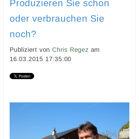
Produzieren Sie schon
INBOUND MARKETING
oder verbrauchen Sie
MEDIENARBEIT
noch?
PR
Publiziert von
Chris Regez
am
GHOSTWRITING
16.03.2015 17:35:00
EVENTS
VIDEOPRODUKTION
KUNDEN
KONTAKT