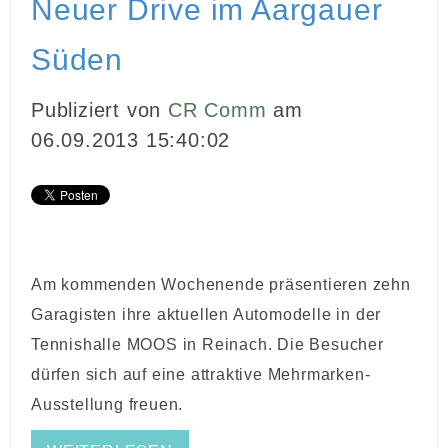
Neuer Drive im Aargauer
INBOUND MARKETING
Süden
MEDIENARBEIT
Publiziert von
CR Comm
am
PR
06.09.2013 15:40:02
GHOSTWRITING
EVENTS
VIDEOPRODUKTION
Am kommenden Wochenende präsentieren zehn
KUNDEN
Garagisten ihre aktuellen Automodelle in der
Tennishalle MOOS in Reinach. Die Besucher
KONTAKT
dürfen sich auf eine attraktive Mehrmarken-
Ausstellung freuen.