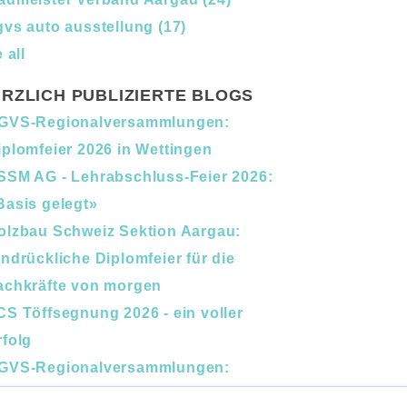
gvs auto ausstellung
(17)
 all
RZLICH PUBLIZIERTE BLOGS
GVS-Regionalversammlungen:
iplomfeier 2026 in Wettingen
SSM AG - Lehrabschluss-Feier 2026:
Basis gelegt»
olzbau Schweiz Sektion Aargau:
indrückliche Diplomfeier für die
achkräfte von morgen
CS Töffsegnung 2026 - ein voller
rfolg
GVS-Regionalversammlungen:
erufsbildung und Nachfolge im Fokus