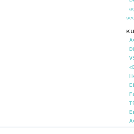
a
see
KÜ
A
D
V
«
H
E
F
T
E
A
B