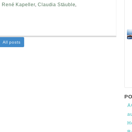
,
René Kapeller
,
Claudia Stäuble
,
All posts
PO
A
a
H
B