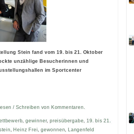
llung Stein fand vom 19. bis 21. Oktober
lockte unzählige Besucherinnen und
usstellungshallen im Sportcenter
Lesen / Schreiben von Kommentaren.
ettbewerb
,
gewinner
,
preisübergabe
,
19. bis 21.
stein
,
Heinz Frei
,
gewonnen
,
Langenfeld