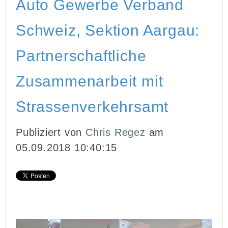
Auto Gewerbe Verband
INBOUND MARKETING
Schweiz, Sektion Aargau:
MEDIENARBEIT
Partnerschaftliche
PR
Zusammenarbeit mit
GHOSTWRITING
Strassenverkehrsamt
EVENTS
Publiziert von
Chris Regez
am
VIDEOPRODUKTION
05.09.2018 10:40:15
KUNDEN
KONTAKT