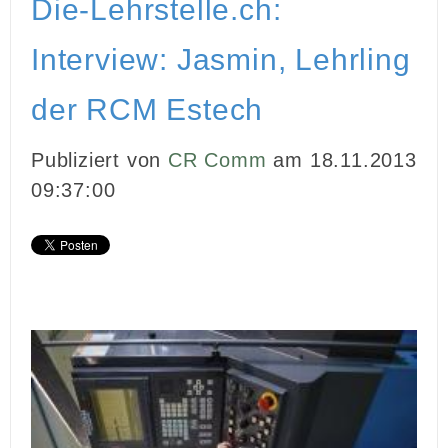
Die-Lehrstelle.ch:
INBOUND MARKETING
Interview: Jasmin, Lehrling
MEDIENARBEIT
der RCM Estech
PR
Publiziert von
CR Comm
am 18.11.2013
GHOSTWRITING
09:37:00
EVENTS
VIDEOPRODUKTION
KUNDEN
KONTAKT