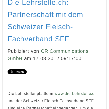
Die-Lehrstelle.ch:
INBOUND MARKETING
Partnerschaft mit dem
MEDIENARBEIT
Schweizer Fleisch-
PR
Fachverband SFF
GHOSTWRITING
Publiziert von
CR Communications
EVENTS
GmbH
am 17.08.2012 09:17:00
VIDEOPRODUKTION
KUNDEN
KONTAKT
Die Lehrstellenplattform
www.die-Lehrstelle.ch
und der Schweizer Fleisch Fachverband SFF
sind eine Partnerschaft eingegangen, um die