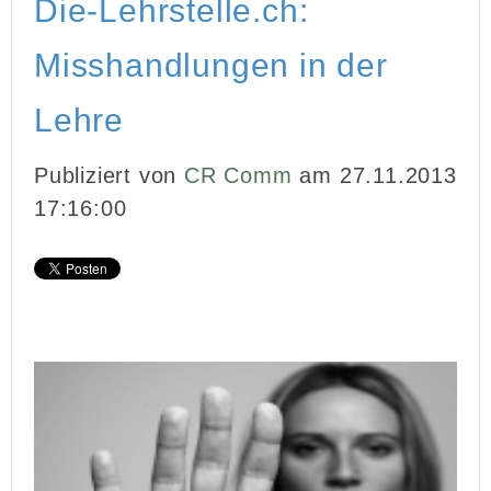
Die-Lehrstelle.ch:
INBOUND MARKETING
Misshandlungen in der
MEDIENARBEIT
Lehre
PR
Publiziert von
CR Comm
am 27.11.2013
GHOSTWRITING
17:16:00
EVENTS
VIDEOPRODUKTION
KUNDEN
KONTAKT