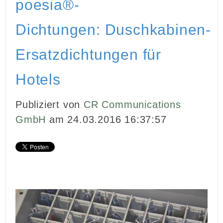
poesia®-
INBOUND MARKETING
Dichtungen: Duschkabinen-
MEDIENARBEIT
Ersatzdichtungen für
PR
Hotels
GHOSTWRITING
Publiziert von
CR Communications
EVENTS
GmbH
am 24.03.2016 16:37:57
VIDEOPRODUKTION
KUNDEN
KONTAKT