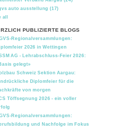
gvs auto ausstellung
(17)
 all
RZLICH PUBLIZIERTE BLOGS
GVS-Regionalversammlungen:
iplomfeier 2026 in Wettingen
SSM AG - Lehrabschluss-Feier 2026:
Basis gelegt»
olzbau Schweiz Sektion Aargau:
indrückliche Diplomfeier für die
achkräfte von morgen
CS Töffsegnung 2026 - ein voller
rfolg
GVS-Regionalversammlungen:
erufsbildung und Nachfolge im Fokus