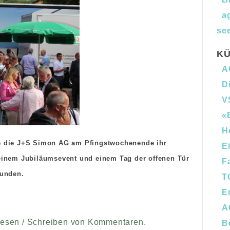
a
see
KÜ
A
D
V
«
H
e die J+S Simon AG am Pfingstwochenende ihr
E
 einem Jubiläumsevent und einem Tag der offenen Tür
F
eunden.
T
E
A
Lesen / Schreiben von Kommentaren.
B