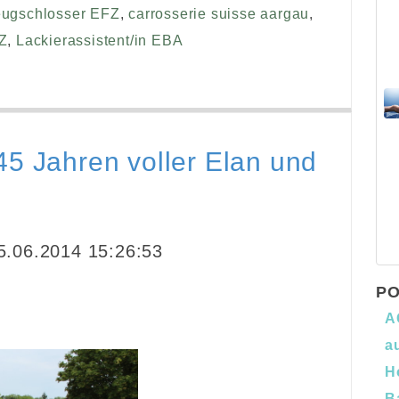
eugschlosser EFZ
,
carrosserie suisse aargau
,
FZ
,
Lackierassistent/in EBA
45 Jahren voller Elan und
.06.2014 15:26:53
PO
A
a
H
B