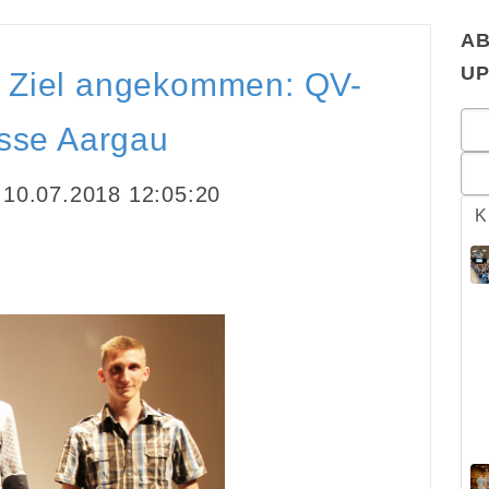
AB
U
m Ziel angekommen: QV-
isse Aargau
10.07.2018 12:05:20
K