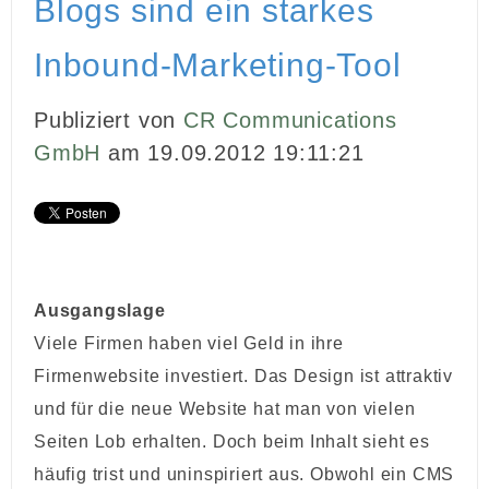
Blogs sind ein starkes
INBOUND MARKETING
Inbound-Marketing-Tool
MEDIENARBEIT
Publiziert von
CR Communications
PR
GmbH
am 19.09.2012 19:11:21
GHOSTWRITING
EVENTS
VIDEOPRODUKTION
Ausgangslage
KUNDEN
Viele Firmen haben viel Geld in ihre
Firmenwebsite investiert. Das Design ist attraktiv
KONTAKT
und für die neue Website hat man von vielen
Seiten Lob erhalten. Doch beim Inhalt sieht es
häufig trist und uninspiriert aus. Obwohl ein CMS