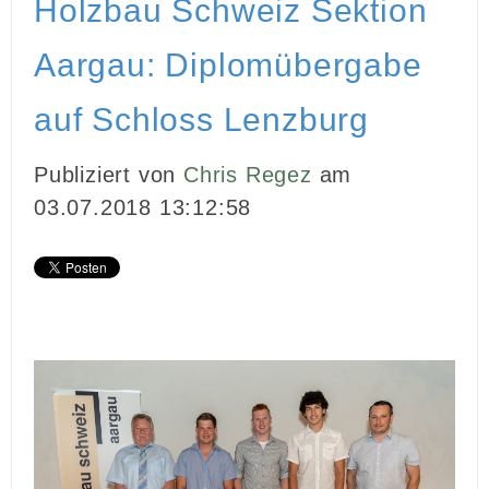
Holzbau Schweiz Sektion
INBOUND MARKETING
Aargau: Diplomübergabe
MEDIENARBEIT
auf Schloss Lenzburg
PR
Publiziert von
Chris Regez
am
GHOSTWRITING
03.07.2018 13:12:58
EVENTS
VIDEOPRODUKTION
KUNDEN
KONTAKT