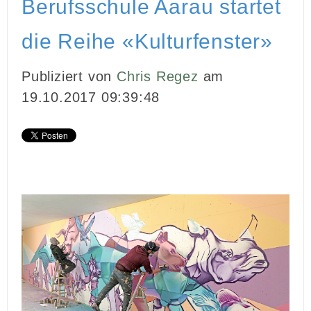
Berufsschule Aarau startet
INBOUND MARKETING
die Reihe «Kulturfenster»
MEDIENARBEIT
Publiziert von
Chris Regez
am
PR
19.10.2017 09:39:48
GHOSTWRITING
EVENTS
VIDEOPRODUKTION
KUNDEN
KONTAKT