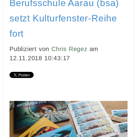
Berufsschule Aarau (bsa)
INBOUND MARKETING
setzt Kulturfenster-Reihe
MEDIENARBEIT
fort
PR
Publiziert von
Chris Regez
am
GHOSTWRITING
12.11.2018 10:43:17
EVENTS
VIDEOPRODUKTION
KUNDEN
KONTAKT