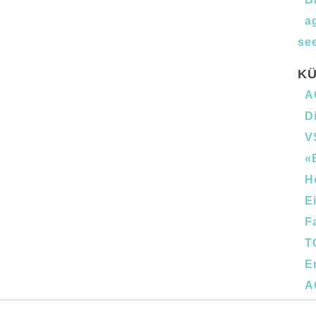
a
see
KÜ
A
D
V
«
H
E
F
T
E
A
B