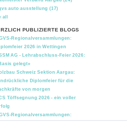
gvs auto ausstellung
(17)
 all
RZLICH PUBLIZIERTE BLOGS
GVS-Regionalversammlungen:
iplomfeier 2026 in Wettingen
SSM AG - Lehrabschluss-Feier 2026:
Basis gelegt»
olzbau Schweiz Sektion Aargau:
indrückliche Diplomfeier für die
achkräfte von morgen
CS Töffsegnung 2026 - ein voller
rfolg
GVS-Regionalversammlungen:
erufsbildung und Nachfolge im Fokus