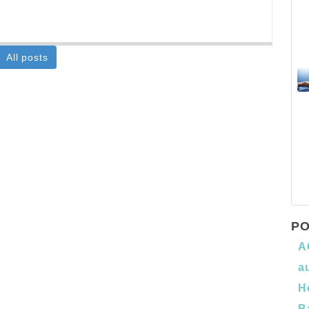
All posts
PO
A
a
H
B