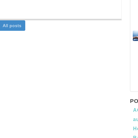
All posts
PO
A
a
H
B