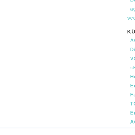
a
see
KÜ
A
D
V
«
H
E
F
T
E
A
B