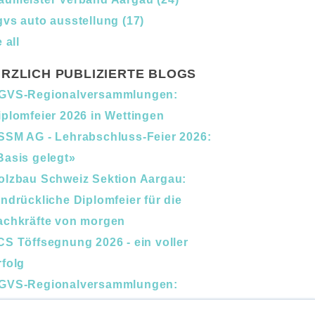
gvs auto ausstellung
(17)
 all
RZLICH PUBLIZIERTE BLOGS
GVS-Regionalversammlungen:
iplomfeier 2026 in Wettingen
SSM AG - Lehrabschluss-Feier 2026:
Basis gelegt»
olzbau Schweiz Sektion Aargau:
indrückliche Diplomfeier für die
achkräfte von morgen
CS Töffsegnung 2026 - ein voller
rfolg
GVS-Regionalversammlungen:
erufsbildung und Nachfolge im Fokus