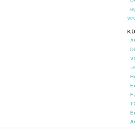
a
see
KÜ
A
D
V
«
H
E
F
T
E
A
B