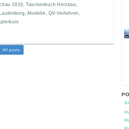
schau 2019
,
Taschenbuch Holzbau
,
Laufenburg
,
Modelle
,
QV-Verfahren
,
plerkurs
All posts
PO
A
a
H
B