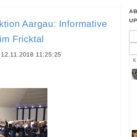
AB
U
tion Aargau: Informative
m Fricktal
12.11.2018 11:25:25
K