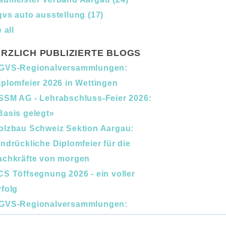
gvs auto ausstellung
(17)
 all
RZLICH PUBLIZIERTE BLOGS
GVS-Regionalversammlungen:
iplomfeier 2026 in Wettingen
SSM AG - Lehrabschluss-Feier 2026:
Basis gelegt»
olzbau Schweiz Sektion Aargau:
indrückliche Diplomfeier für die
achkräfte von morgen
CS Töffsegnung 2026 - ein voller
rfolg
GVS-Regionalversammlungen:
erufsbildung und Nachfolge im Fokus