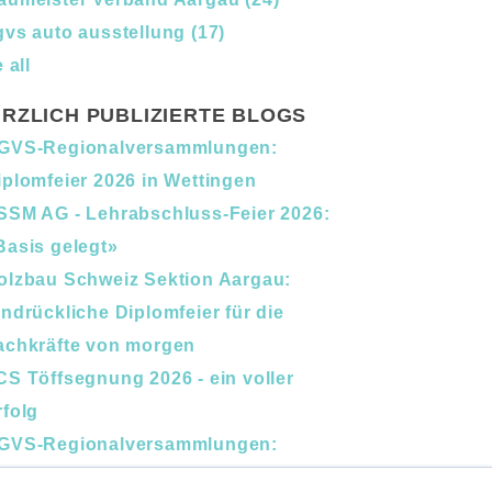
gvs auto ausstellung
(17)
 all
RZLICH PUBLIZIERTE BLOGS
GVS-Regionalversammlungen:
iplomfeier 2026 in Wettingen
SSM AG - Lehrabschluss-Feier 2026:
Basis gelegt»
olzbau Schweiz Sektion Aargau:
indrückliche Diplomfeier für die
achkräfte von morgen
CS Töffsegnung 2026 - ein voller
rfolg
GVS-Regionalversammlungen:
erufsbildung und Nachfolge im Fokus