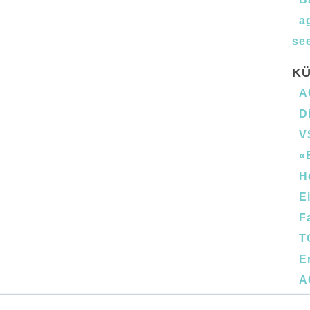
a
see
KÜ
A
D
V
«
H
E
F
T
E
A
B