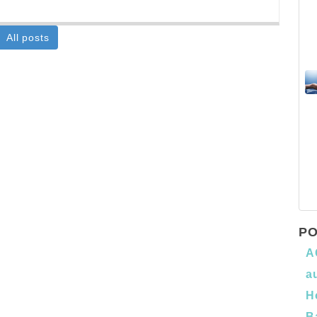
All posts
PO
A
a
H
B