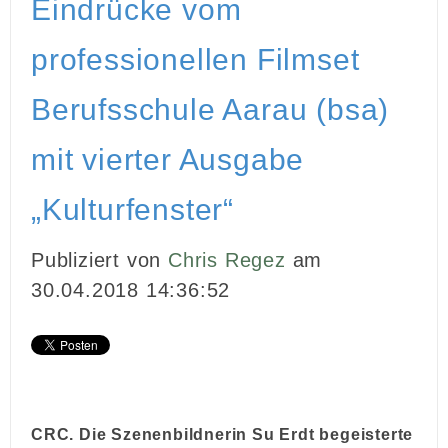
Eindrücke vom
INBOUND MARKETING
professionellen Filmset
MEDIENARBEIT
Berufsschule Aarau (bsa)
PR
mit vierter Ausgabe
GHOSTWRITING
„Kulturfenster“
EVENTS
Publiziert von
Chris Regez
am
VIDEOPRODUKTION
30.04.2018 14:36:52
KUNDEN
KONTAKT
CRC. Die Szenenbildnerin Su Erdt begeisterte