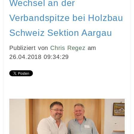
Wechsel an der
INBOUND MARKETING
Verbandspitze bei Holzbau
MEDIENARBEIT
Schweiz Sektion Aargau
PR
Publiziert von
Chris Regez
am
GHOSTWRITING
26.04.2018 09:34:29
EVENTS
VIDEOPRODUKTION
KUNDEN
KONTAKT