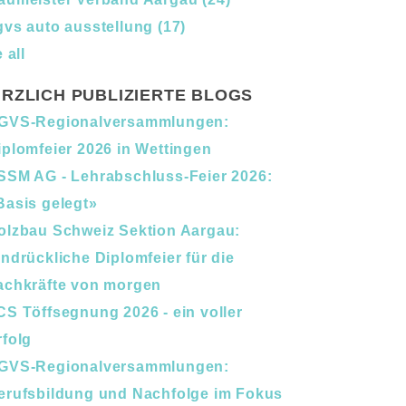
gvs auto ausstellung
(17)
 all
RZLICH PUBLIZIERTE BLOGS
GVS-Regionalversammlungen:
iplomfeier 2026 in Wettingen
SSM AG - Lehrabschluss-Feier 2026:
Basis gelegt»
olzbau Schweiz Sektion Aargau:
indrückliche Diplomfeier für die
achkräfte von morgen
CS Töffsegnung 2026 - ein voller
rfolg
GVS-Regionalversammlungen:
erufsbildung und Nachfolge im Fokus