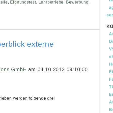
elle
,
Eignungstest
,
Lehrbetriebe
,
Bewerbung
,
a
see
KÜ
A
D
berblick externe
V
«
H
ions GmbH
am 04.10.2013 09:10:00
E
F
T
E
rieben werden folgende drei
A
B