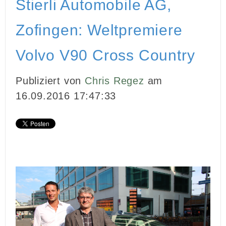
Stierli Automobile AG,
INBOUND MARKETING
Zofingen: Weltpremiere
MEDIENARBEIT
Volvo V90 Cross Country
PR
Publiziert von
Chris Regez
am
GHOSTWRITING
16.09.2016 17:47:33
EVENTS
VIDEOPRODUKTION
KUNDEN
KONTAKT