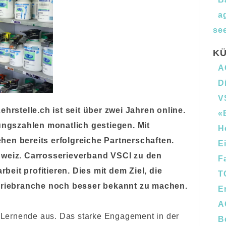
a
see
KÜ
A
D
V
hrstelle.ch ist seit über zwei Jahren online.
«
zungszahlen monatlich gestiegen. Mit
H
en bereits erfolgreiche Partnerschaften.
E
hweiz. Carrosserieverband VSCI zu den
F
eit profitieren. Dies mit dem Ziel, die
T
seriebranche noch besser bekannt zu machen.
E
A
0 Lernende aus. Das starke Engagement in der
B