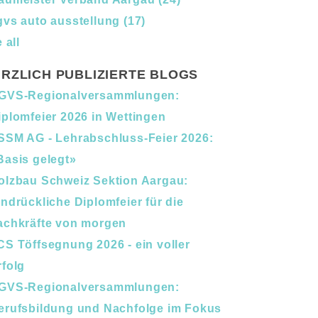
gvs auto ausstellung
(17)
 all
RZLICH PUBLIZIERTE BLOGS
GVS-Regionalversammlungen:
iplomfeier 2026 in Wettingen
SSM AG - Lehrabschluss-Feier 2026:
Basis gelegt»
olzbau Schweiz Sektion Aargau:
indrückliche Diplomfeier für die
achkräfte von morgen
CS Töffsegnung 2026 - ein voller
rfolg
GVS-Regionalversammlungen:
erufsbildung und Nachfolge im Fokus