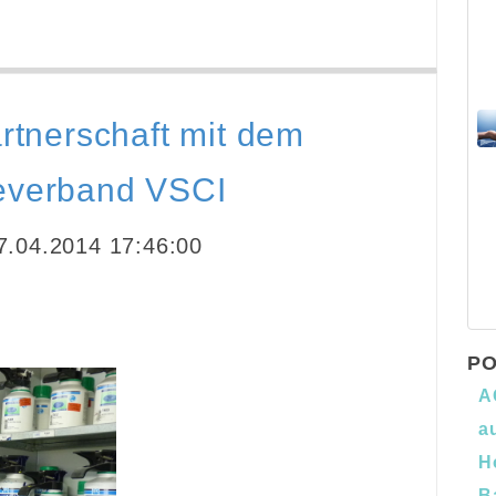
artnerschaft mit dem
ieverband VSCI
.04.2014 17:46:00
PO
A
a
H
B