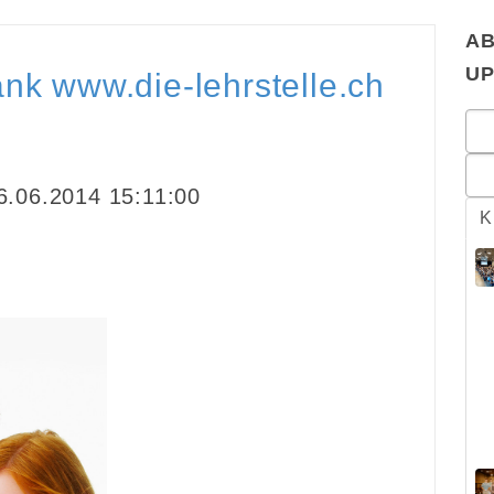
AB
U
ank www.die-lehrstelle.ch
.06.2014 15:11:00
K