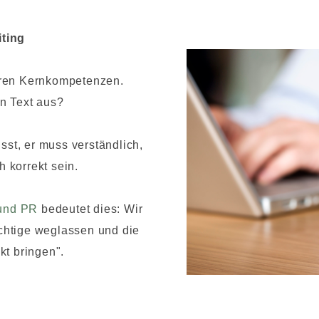
iting
eren Kernkompetenzen.
n Text aus?
st, er muss verständlich,
h korrekt sein.
und PR
bedeutet dies: Wir
chtige weglassen und die
kt bringen".