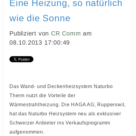
Eine Heizung, so natürlich
INBOUND MARKETING
wie die Sonne
MEDIENARBEIT
Publiziert von
CR Comm
am
PR
08.10.2013 17:00:49
GHOSTWRITING
EVENTS
VIDEOPRODUKTION
Das Wand- und Deckenheizsystem Naturbo
KUNDEN
Therm nutzt die Vorteile der
Wärmestrahlheizung. Die HAGA AG, Rupperswil,
KONTAKT
hat das Naturbo Heizsystem neu als exklusiver
Schweizer Anbieter ins Verkaufsprogramm
aufgenommen.