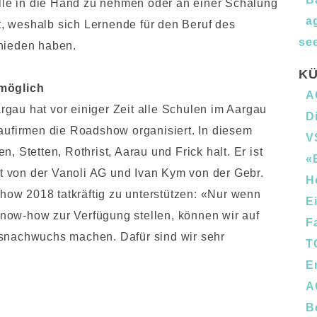
elle in die Hand zu nehmen oder an einer Schalung
a
gt, weshalb sich Lernende für den Beruf des
see
hieden haben.
KÜ
 möglich
A
au hat vor einiger Zeit alle Schulen im Aargau
D
aufirmen die Roadshow organisiert. In diesem
V
 Stetten, Rothrist, Aarau und Frick halt. Er ist
«
st von der Vanoli AG und Ivan Kym von der Gebr.
H
show 2018 tatkräftig zu unterstützen: «Nur wenn
E
 Know-how zur Verfügung stellen, können wir auf
F
snachwuchs machen. Dafür sind wir sehr
T
E
A
B