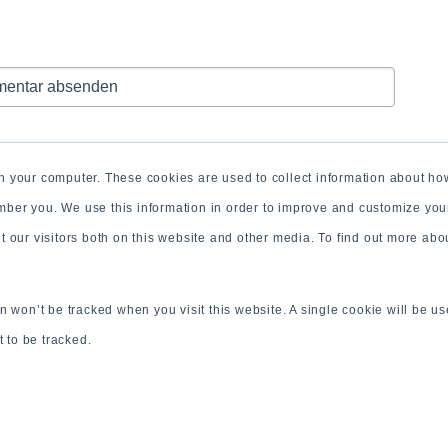
n your computer. These cookies are used to collect information about how
mber you. We use this information in order to improve and customize yo
ut our visitors both on this website and other media. To find out more ab
on won’t be tracked when you visit this website. A single cookie will be u
 to be tracked.
© 2026 CR Communications GmbH