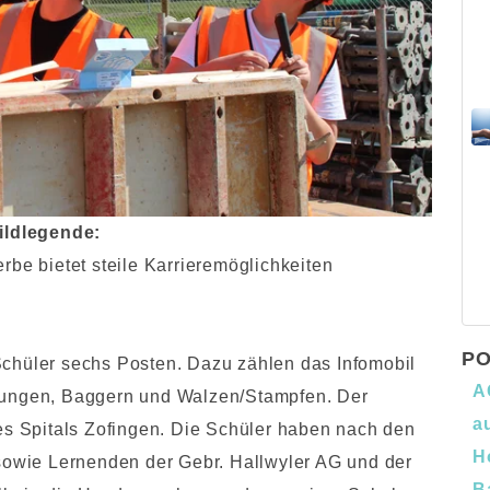
ildlegende:
be bietet steile Karrieremöglichkeiten
PO
chüler sechs Posten. Dazu zählen das Infomobil
A
lungen, Baggern und Walzen/Stampfen. Der
a
es Spitals Zofingen. Die Schüler haben nach den
H
 sowie Lernenden der Gebr. Hallwyler AG und der
B