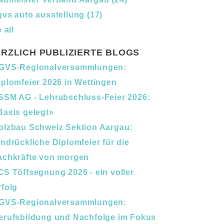
gvs auto ausstellung
(17)
 all
RZLICH PUBLIZIERTE BLOGS
GVS-Regionalversammlungen:
iplomfeier 2026 in Wettingen
SSM AG - Lehrabschluss-Feier 2026:
Basis gelegt»
olzbau Schweiz Sektion Aargau:
indrückliche Diplomfeier für die
achkräfte von morgen
CS Töffsegnung 2026 - ein voller
rfolg
GVS-Regionalversammlungen:
erufsbildung und Nachfolge im Fokus