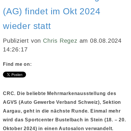
(AG) findet im Okt 2024
INBOUND MARKETING
wieder statt
MEDIENARBEIT
PR
Publiziert von
Chris Regez
am 08.08.2024
14:26:17
GHOSTWRITING
Find me on:
EVENTS
VIDEOPRODUKTION
KUNDEN
CRC. Die beliebte Mehrmarkenausstellung des
AGVS (Auto Gewerbe Verband Schweiz), Sektion
KONTAKT
Aargau, geht in die nächste Runde. Einmal mehr
wird das Sportcenter Bustelbach in Stein (18. – 20.
Oktober 2024) in einen Autosalon verwandelt.