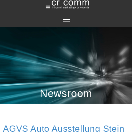
HOME
PORTRAIT
MITARBEITER
BANKVERBINDUNG
Newsroom
IMPRESSUM
BLOG
NEWSROOM
AGVS Auto Ausstellung Stein
SERVICES