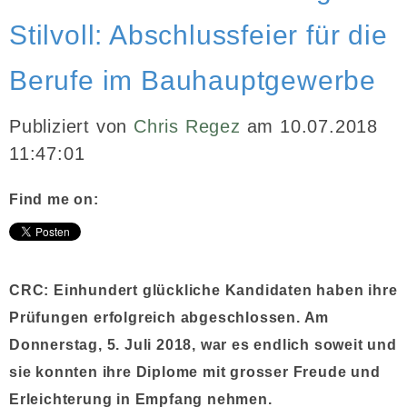
Stilvoll: Abschlussfeier für die
INBOUND MARKETING
Berufe im Bauhauptgewerbe
MEDIENARBEIT
PR
Publiziert von
Chris Regez
am 10.07.2018
11:47:01
GHOSTWRITING
Find me on:
EVENTS
VIDEOPRODUKTION
KUNDEN
CRC: Einhundert glückliche Kandidaten haben ihre
Prüfungen erfolgreich abgeschlossen. Am
KONTAKT
Donnerstag, 5. Juli 2018, war es endlich soweit und
sie konnten ihre Diplome mit grosser Freude und
Erleichterung in Empfang nehmen.