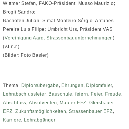
Wittmer Stefan, FAKO-Präsident, Musso Maurizio;
Brogli Sandro;
Bachofen Julian; Simal Monteiro Sérgio; Antunes
Pereira Luis Filipe; Umbricht Urs, Präsident VAS
(
Vereinigung Aarg. Strassenbauunternehmungen
)
(v.l.n.r.)
(Bilder: Foto Basler)
Thema:
Diplomübergabe
,
Ehrungen
,
Diplomfeier
,
Lehrabschlussfeier
,
Bauschule
,
feiern
,
Feier
,
Freude
,
Abschluss
,
Absolventen
,
Maurer EFZ
,
Gleisbauer
EFZ
,
Zukunftsmöglichkeiten
,
Strassenbauer EFZ
,
Karriere
,
Lehrabgänger